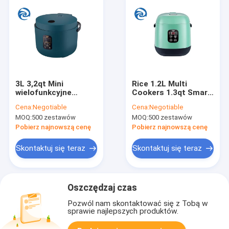
3L 3,2qt Mini
Rice 1.2L Multi
wielofunkcyjne
Cookers 1.3qt Smart
kuchenki z
Single Person
Cena:
Negotiable
Cena:
Negotiable
wewnętrzną wkładką
Fronton Coating
MOQ:
500 zestawów
MOQ:
500 zestawów
ze stopu aluminium
Nieprzywierająca
Pobierz najnowszą cenę
Pobierz najnowszą cenę
patelnia
Skontaktuj się teraz
Skontaktuj się teraz
Oszczędzaj czas
Pozwól nam skontaktować się z Tobą w
sprawie najlepszych produktów.