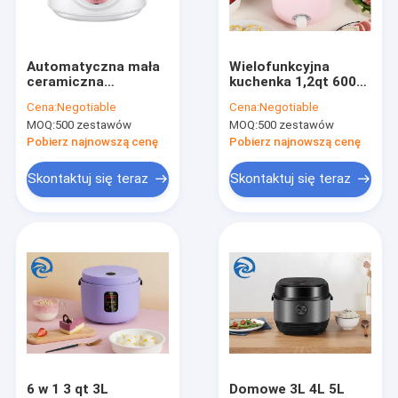
Skontaktuj się z nami
Automatyczna mała
Wielofunkcyjna
ceramiczna
kuchenka 1,2qt 600W,
Minilodówki
kuchenka
elektryczna
Cena:
Negotiable
Cena:
Negotiable
elektryczna 1,8 l 1,2
wielofunkcyjna
MOQ:
500 zestawów
MOQ:
500 zestawów
qt gospodarstwa
kuchenka 1,2L
Wielofunkcyjne kuchenki
domowego
Pobierz najnowszą cenę
Pobierz najnowszą cenę
Miksery stojące
Skontaktuj się teraz
Skontaktuj się teraz
Frytownice inteligentne
Domowy ekspres do kawy
Maszyna do wody bąbelkowej
Tostery i tostery
Bezprzewodowy odkurzacz ręczny
6 w 1 3 qt 3L
Domowe 3L 4L 5L