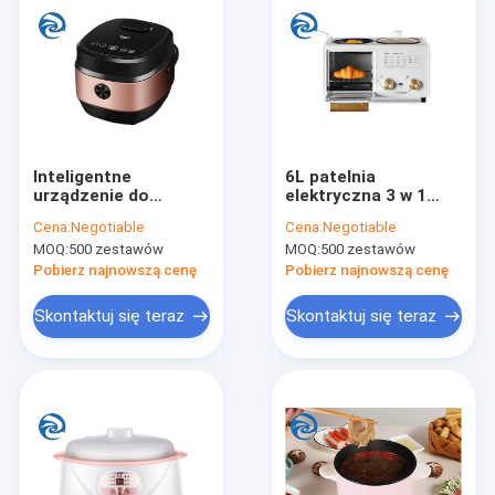
Inteligentne
6L patelnia
urządzenie do
elektryczna 3 w 1
gotowania ryżu 3L 4L
Multi kuchenki, lekka
Cena:
Negotiable
Cena:
Negotiable
5L Wielozadaniowe
maszyna
MOQ:
500 zestawów
MOQ:
500 zestawów
3qt 4qt 5qt
śniadaniowa 6,3 qt
Pobierz najnowszą cenę
Pobierz najnowszą cenę
Skontaktuj się teraz
Skontaktuj się teraz
Dom
produkty
O nas