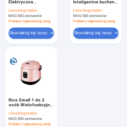
Elektryczna
Inteligentne kuchenki
Grille Elektryczne Patelnie Patelnie
nieprzywierająca
wielofunkcyjne 3qt
Cena:
Negotiable
Cena:
Negotiable
kuchenka
4qt 5qt
MOQ:
Rozdrabniacze Maszynki do Mięsa Sokowirówki
500 zestawów
MOQ:
500 zestawów
wielopalnikowa od 1
do 4 osób
Pobierz najnowszą cenę
Pobierz najnowszą cenę
Zestawy pościeli hotelowych
Skontaktuj się teraz
Skontaktuj się teraz
Rice Small 1 do 2
osób Wielofunkcyjna
kuchenka 1,2 l
Cena:
Negotiable
MOQ:
500 zestawów
Pobierz najnowszą cenę