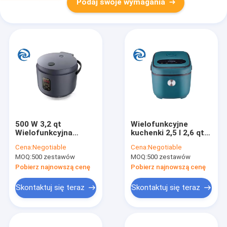
Podaj swoje wymagania
500 W 3,2 qt
Wielofunkcyjne
Wielofunkcyjna
kuchenki 2,5 l 2,6 qt
elektryczna
26 x 21 x 19,5 cm 2
Cena:
Negotiable
Cena:
Negotiable
kuchenka do
do 3 osób Typ
MOQ:
500 zestawów
MOQ:
500 zestawów
gotowania ryżu 220 V
mikrokomputera
Gruba wkładka do
Pobierz najnowszą cenę
Pobierz najnowszą cenę
czajnika
Trójwymiarowe
Skontaktuj się teraz
Skontaktuj się teraz
ogrzewanie