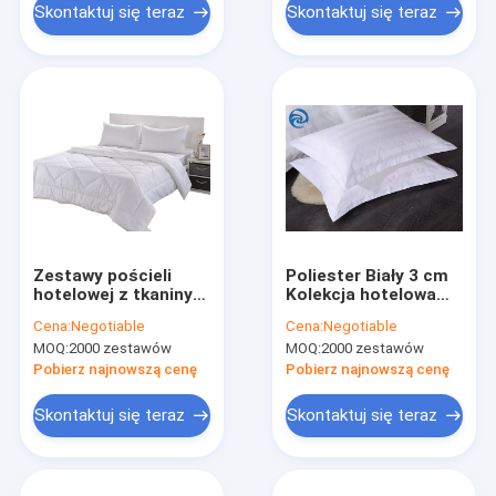
Skontaktuj się teraz
Skontaktuj się teraz
Zestawy pościeli
Poliester Biały 3 cm
hotelowej z tkaniny
Kolekcja hotelowa
odpornej na pióra
100 prześcieradeł
Cena:
Negotiable
Cena:
Negotiable
OEM
bawełnianych
MOQ:
2000 zestawów
MOQ:
2000 zestawów
Pobierz najnowszą cenę
Pobierz najnowszą cenę
Skontaktuj się teraz
Skontaktuj się teraz