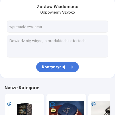
Zostaw Wiadomość
Odpowiemy Szybko
Kontyntynuj
Dom
Nasze Kategorie
produkty
O nas