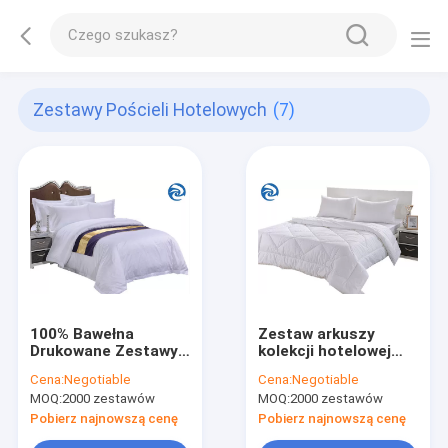
Zestawy Pościeli Hotelowych
(7)
100% Bawełna
Zestaw arkuszy
Drukowane Zestawy
kolekcji hotelowej
Pościeli Hotelowych
120g 16 zliczeń 32
Cena:
Negotiable
Cena:
Negotiable
100 Liczba tkanin
zliczeń
MOQ:
2000 zestawów
MOQ:
2000 zestawów
Pobierz najnowszą cenę
Pobierz najnowszą cenę