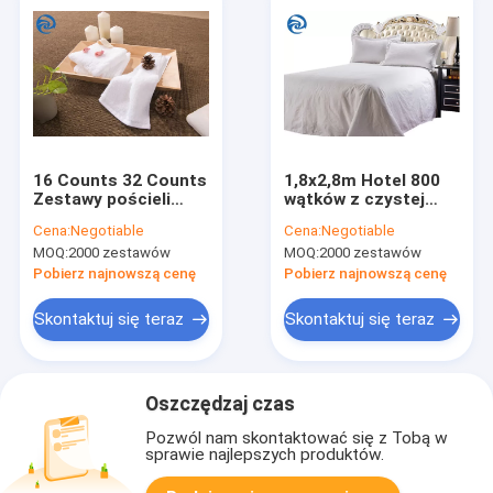
16 Counts 32 Counts
1,8x2,8m Hotel 800
Zestawy pościeli
wątków z czystej
hotelowej Bawełniany
bawełny
Cena:
Negotiable
Cena:
Negotiable
biały ręcznik 120g
MOQ:
2000 zestawów
MOQ:
2000 zestawów
Pobierz najnowszą cenę
Pobierz najnowszą cenę
Skontaktuj się teraz
Skontaktuj się teraz
Oszczędzaj czas
Pozwól nam skontaktować się z Tobą w
sprawie najlepszych produktów.