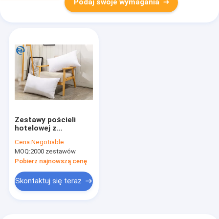
Podaj swoje wymagania
Zestawy pościeli
hotelowej z
bawełnianymi piórami
Cena:
Negotiable
20,1-25 cm
MOQ:
2000 zestawów
aksamitna poduszka
rdzeń
Pobierz najnowszą cenę
Skontaktuj się teraz