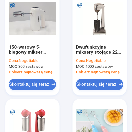
150-watowy 5-
Dwufunkcyjne
biegowy mikser
miksery stojące 220V
ręczny z trzepaczką
Milkshake Blender
Cena:
Negotiable
Cena:
Negotiable
do jajek z czystej
Machine
MOQ:
300 zestawów
MOQ:
1000 zestawów
miedzi
Pobierz najnowszą cenę
Pobierz najnowszą cenę
Skontaktuj się teraz
Skontaktuj się teraz
Dom
produkty
O nas