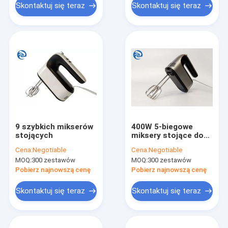
Skontaktuj się teraz
Skontaktuj się teraz
9 szybkich mikserów
400W 5-biegowe
stojących
miksery stojące do
użytku domowego,
Cena:
Negotiable
Cena:
Negotiable
ręczna elektryczna
MOQ:
300 zestawów
MOQ:
300 zestawów
trzepaczka do jajek
Pobierz najnowszą cenę
Pobierz najnowszą cenę
Skontaktuj się teraz
Skontaktuj się teraz