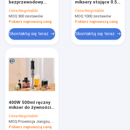
bezprzewodowy
miksery stojące 0.5A
Grille Elektryczne Patelnie Patelnie
przenośny
USB Trzepaczka do
Cena:
Negotiable
Cena:
Negotiable
elektryczny mikser
jajek
MOQ:
Rozdrabniacze Maszynki do Mięsa Sokowirówki
300 zestawów
MOQ:
1000 zestawów
ręczny do pieczenia
150W
Pobierz najnowszą cenę
Pobierz najnowszą cenę
Zestawy pościeli hotelowych
Skontaktuj się teraz
Skontaktuj się teraz
400W 500ml ręczny
mikser do żywności
304 stal nierdzewna
Cena:
Negotiable
2 prędkości
MOQ:
Prowincja Jiangsu, Chiny MOQ: 100 sztuk.
Pobierz najnowszą cenę