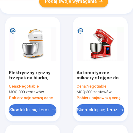
Podaj swoje wymagania
Elektryczny ręczny
Automatyczne
trzepak na biurko,
miksery stojące do
ręczny mikser do
makaronu 5,3 qt 5 l
Cena:
Negotiable
Cena:
Negotiable
ciasta 3,2 W 300 W
1000 W 1200 W
MOQ:
300 zestawów
MOQ:
300 zestawów
3,2 qt
Pobierz najnowszą cenę
Pobierz najnowszą cenę
Skontaktuj się teraz
Skontaktuj się teraz