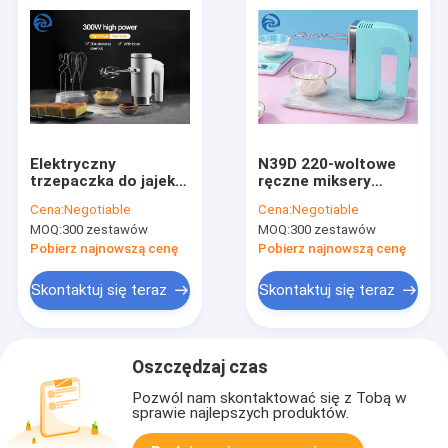
Elektryczny
N39D 220-woltowe
trzepaczka do jajek
ręczne miksery
ze stojakiem ABS
stojące z pięcioma
Cena:
Negotiable
Cena:
Negotiable
Stal nierdzewna
prędkościami
MOQ:
300 zestawów
MOQ:
300 zestawów
pokonuj jajka
Pobierz najnowszą cenę
Pobierz najnowszą cenę
Skontaktuj się teraz
Skontaktuj się teraz
Oszczędzaj czas
Pozwól nam skontaktować się z Tobą w
sprawie najlepszych produktów.