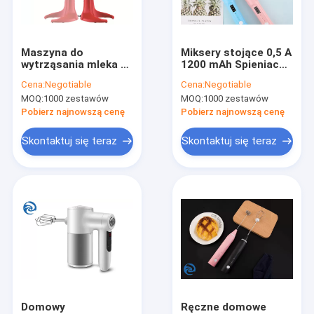
Skontaktuj się z nami
Maszyna do
Miksery stojące 0,5 A
wytrząsania mleka z
1200 mAh Spieniacz
Minilodówki
podwójną głowicą ze
do mleka USB z
Cena:
Negotiable
Cena:
Negotiable
stali nierdzewnej
możliwością
MOQ:
1000 zestawów
MOQ:
1000 zestawów
23000 obr./min 100 W
ładowania
Wielofunkcyjne kuchenki
Elektryczny domowy
Pobierz najnowszą cenę
Pobierz najnowszą cenę
Miksery stojące
Skontaktuj się teraz
Skontaktuj się teraz
Frytownice inteligentne
Domowy ekspres do kawy
Maszyna do wody bąbelkowej
Tostery i tostery
Bezprzewodowy odkurzacz ręczny
Domowy
Ręczne domowe