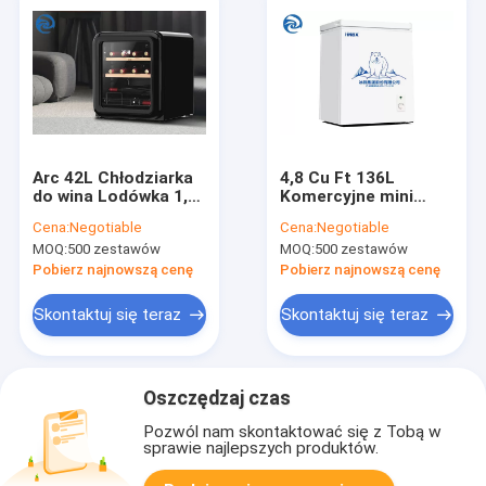
Arc 42L Chłodziarka
4,8 Cu Ft 136L
do wina Lodówka 1,5
Komercyjne mini
Cu Ft Stała
lodówki, szafka z
Cena:
Negotiable
Cena:
Negotiable
temperatura i
temperaturą
MOQ:
500 zestawów
MOQ:
500 zestawów
wilgotność w
otwarcia od góry
gospodarstwie
Pobierz najnowszą cenę
Pobierz najnowszą cenę
domowym
Skontaktuj się teraz
Skontaktuj się teraz
Oszczędzaj czas
Pozwól nam skontaktować się z Tobą w
sprawie najlepszych produktów.