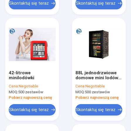
Skontaktuj się teraz
Skontaktuj się teraz
42-litrowe
88L jednodrzwiowe
minilodówki
domowe mini lodówki
biurowe, mała
Cena:
Negotiable
Cena:
Negotiable
lodówka z
MOQ:
500 zestawów
MOQ:
500 zestawów
zamrażarką 220 V
Pobierz najnowszą cenę
Pobierz najnowszą cenę
Skontaktuj się teraz
Skontaktuj się teraz