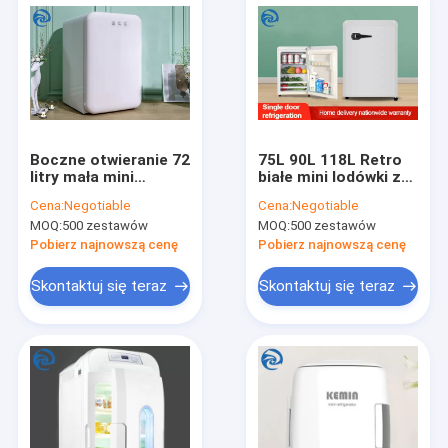
Boczne otwieranie 72
75L 90L 118L Retro
litry mała mini
białe mini lodówki z
lodówka 2,4 stopy
zamrażarką 2,6 Cu Ft
Cena:
Negotiable
Cena:
Negotiable
sześcienne pełna
MOQ:
500 zestawów
MOQ:
500 zestawów
zamrażarka
Pobierz najnowszą cenę
Pobierz najnowszą cenę
Skontaktuj się teraz
Skontaktuj się teraz
Dom
produkty
O nas