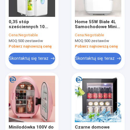
Skontaktuj się z nami
0,35 stóp
Home 55W Białe 4L
sześciennych 10
Samochodowe Mini
Minilodówki
litrów mini lodówka
Lodówki
Cena:
Negotiable
Cena:
Negotiable
12V do pojazdu
14''X11''X10''
MOQ:
500 zestawów
MOQ:
500 zestawów
Wielofunkcyjne kuchenki
Pobierz najnowszą cenę
Pobierz najnowszą cenę
Miksery stojące
Skontaktuj się teraz
Skontaktuj się teraz
Frytownice inteligentne
Domowy ekspres do kawy
Maszyna do wody bąbelkowej
Tostery i tostery
Bezprzewodowy odkurzacz ręczny
Minilodówka 100V do
Czarne domowe