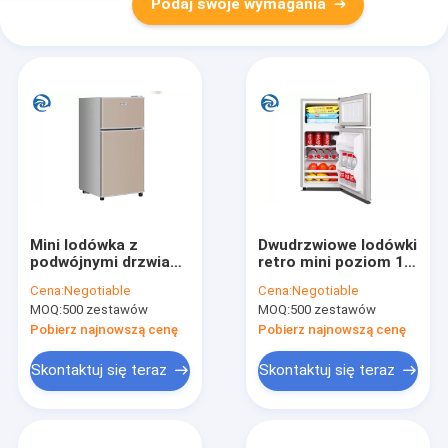
Podaj swoje wymagania
Mini lodówka z
Dwudrzwiowe lodówki
podwójnymi drzwiami
retro mini poziom 1
56L z zamrażarką 2
220 V z
Cena:
Negotiable
Cena:
Negotiable
stopy sześcienne
bezpośrednim
MOQ:
500 zestawów
MOQ:
500 zestawów
chłodzeniem
Pobierz najnowszą cenę
Pobierz najnowszą cenę
Skontaktuj się teraz
Skontaktuj się teraz