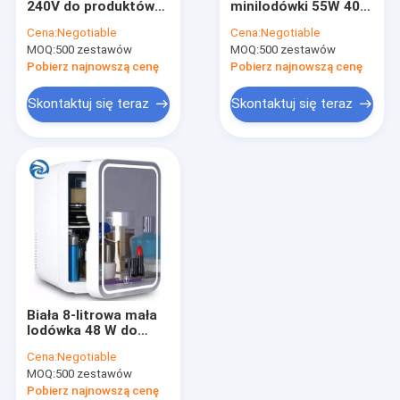
240V do produktów
minilodówki 55W 40L
Grille Elektryczne Patelnie Patelnie
do pielęgnacji skóry
220V 1.4 Stopy
Cena:
Negotiable
Cena:
Negotiable
42W 10L
sześcienne
MOQ:
Rozdrabniacze Maszynki do Mięsa Sokowirówki
500 zestawów
MOQ:
500 zestawów
Pobierz najnowszą cenę
Pobierz najnowszą cenę
Zestawy pościeli hotelowych
Skontaktuj się teraz
Skontaktuj się teraz
Biała 8-litrowa mała
lodówka 48 W do
samochodu 12V
Cena:
Negotiable
MOQ:
500 zestawów
Pobierz najnowszą cenę