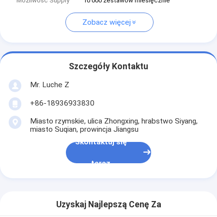
Możliwość Supply
10 000 zestawów miesięcznie
Zobacz więcej
Szczegóły Kontaktu
Mr. Luche Z
+86-18936933830
Miasto rzymskie, ulica Zhongxing, hrabstwo Siyang,
miasto Suqian, prowincja Jiangsu
Skontaktuj się
teraz
Uzyskaj Najlepszą Cenę Za