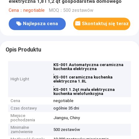
elektryczna 1,8 l 1,2 qt gospodarstwa domowego
Cena：negotiable
MOQ：500 zestawów
Najlepsza cena
Skontaktuj się teraz
Opis Produktu
KS-001 Automatyczna ceramiczna
kuchenka elektryczna
,
KS-001 ceramiczna kuchenka
High Light
elektryczna 1.8L
,
KS-001 1.2qt mała elektryczna
kuchenka wielofunkcyjna
Cena
negotiable
Czas dostawy
ogólnie 35 dni
Miejsce
Jiangsu, Chiny
pochodzenia
Minimalne
500 zestawów
zamówienie